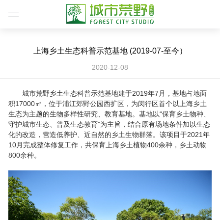
上海乡土生态科普示范基地 (2019-07-至今）
2020-12-08
城市荒野乡土生态科普示范基地建于
2019
年
7
月，基地占地面
积
17000
㎡，位于浦江郊野公园西扩区，为闵行区首个以上海乡土
生态为主题的生物多样性研究、教育基地。基地以“保育乡土物种、
守护城市生态、普及生态教育”为主旨，结合原有场地条件加以生态
化的改造，营造低养护、近自然的乡土生物群落。该项目于
2021
年
10
月完成整体修复工作，共保育上海乡土植物
400
余种，乡土动物
800
余种。