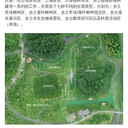
占据。经过地形营造、土壤改良、入侵物种清理、乡土植物群落构
建等一系列的工作，共营造了七种不同的生境类型，分别为：乡土
常绿树种区、乡土落叶树种区、乡土常绿/落叶树种混交区、乡土灌
木展示区、乡土水生生物保育区、乡土蝶类招引区以及科普活动区
（草地）。